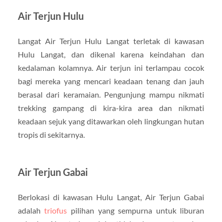
Air Terjun Hulu
Langat Air Terjun Hulu Langat terletak di kawasan
Hulu Langat, dan dikenal karena keindahan dan
kedalaman kolamnya. Air terjun ini terlampau cocok
bagi mereka yang mencari keadaan tenang dan jauh
berasal dari keramaian. Pengunjung mampu nikmati
trekking gampang di kira-kira area dan nikmati
keadaan sejuk yang ditawarkan oleh lingkungan hutan
tropis di sekitarnya.
Air Terjun Gabai
Berlokasi di kawasan Hulu Langat, Air Terjun Gabai
adalah
triofus
pilihan yang sempurna untuk liburan