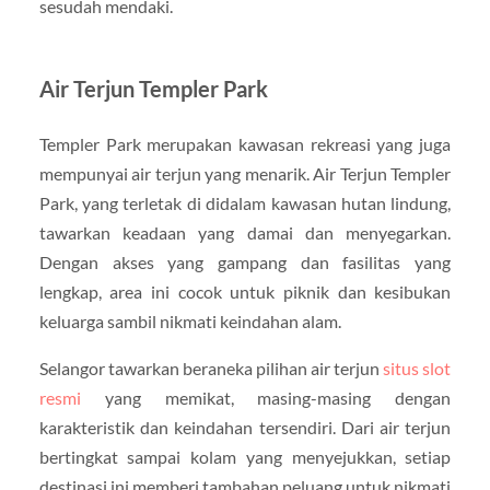
sesudah mendaki.
Air Terjun Templer Park
Templer Park merupakan kawasan rekreasi yang juga
mempunyai air terjun yang menarik. Air Terjun Templer
Park, yang terletak di didalam kawasan hutan lindung,
tawarkan keadaan yang damai dan menyegarkan.
Dengan akses yang gampang dan fasilitas yang
lengkap, area ini cocok untuk piknik dan kesibukan
keluarga sambil nikmati keindahan alam.
Selangor tawarkan beraneka pilihan air terjun
situs slot
resmi
yang memikat, masing-masing dengan
karakteristik dan keindahan tersendiri. Dari air terjun
bertingkat sampai kolam yang menyejukkan, setiap
destinasi ini memberi tambahan peluang untuk nikmati