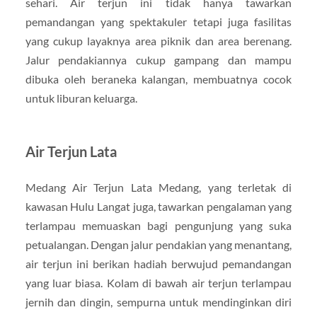
sehari. Air terjun ini tidak hanya tawarkan
pemandangan yang spektakuler tetapi juga fasilitas
yang cukup layaknya area piknik dan area berenang.
Jalur pendakiannya cukup gampang dan mampu
dibuka oleh beraneka kalangan, membuatnya cocok
untuk liburan keluarga.
Air Terjun Lata
Medang Air Terjun Lata Medang, yang terletak di
kawasan Hulu Langat juga, tawarkan pengalaman yang
terlampau memuaskan bagi pengunjung yang suka
petualangan. Dengan jalur pendakian yang menantang,
air terjun ini berikan hadiah berwujud pemandangan
yang luar biasa. Kolam di bawah air terjun terlampau
jernih dan dingin, sempurna untuk mendinginkan diri