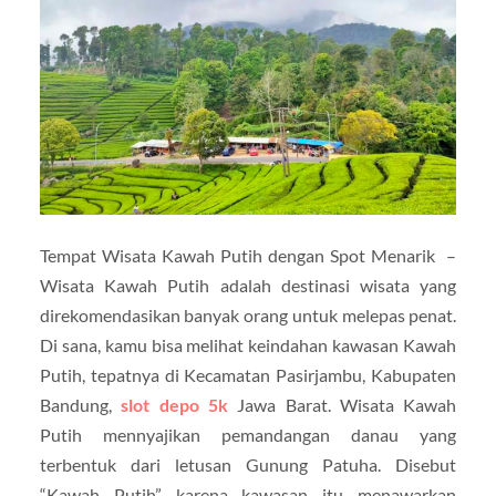
Tempat Wisata Kawah Putih dengan Spot Menarik –
Wisata Kawah Putih adalah destinasi wisata yang
direkomendasikan banyak orang untuk melepas penat.
Di sana, kamu bisa melihat keindahan kawasan Kawah
Putih, tepatnya di Kecamatan Pasirjambu, Kabupaten
Bandung,
slot depo 5k
Jawa Barat. Wisata Kawah
Putih mennyajikan pemandangan danau yang
terbentuk dari letusan Gunung Patuha. Disebut
“Kawah Putih” karena kawasan itu menawarkan