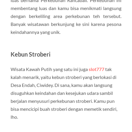
luas bernama Perkebunan Rancabali. Perkebunan ini
membentang luas dan kamu bisa menikmati langsung
dengan berkeliling area perkebunan teh tersebut.
Banyak wisatawan berkunjung ke sini karena pesona
keindahannya yang unik.
Kebun Stroberi
Wisata Kawah Putih yang satu ini juga
slot777
tak
kalah menarik, yaitu kebun stroberi yang berlokasi di
Desa Endah, Ciwidey. Di sana, kamu akan langsung
disuguhkan keindahan dan kesejukan udara sambil
berjalan menyusuri perkebunan stroberi. Kamu pun
bisa mencicipi buah stroberi dengan memetik sendiri,
lho.