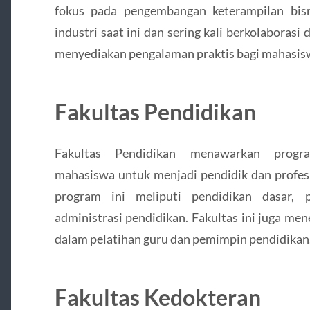
fokus pada pengembangan keterampilan bis
industri saat ini dan sering kali berkolabora
menyediakan pengalaman praktis bagi mahasis
Fakultas Pendidikan
Fakultas Pendidikan menawarkan progr
mahasiswa untuk menjadi pendidik dan profesi
program ini meliputi pendidikan dasar, p
administrasi pendidikan. Fakultas ini juga me
dalam pelatihan guru dan pemimpin pendidikan
Fakultas Kedokteran