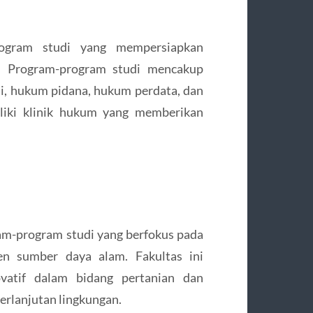
gram studi yang mempersiapkan
. Program-program studi mencakup
i, hukum pidana, hukum perdata, dan
iliki klinik hukum yang memberikan
m-program studi yang berfokus pada
en sumber daya alam. Fakultas ini
vatif dalam bidang pertanian dan
erlanjutan lingkungan.