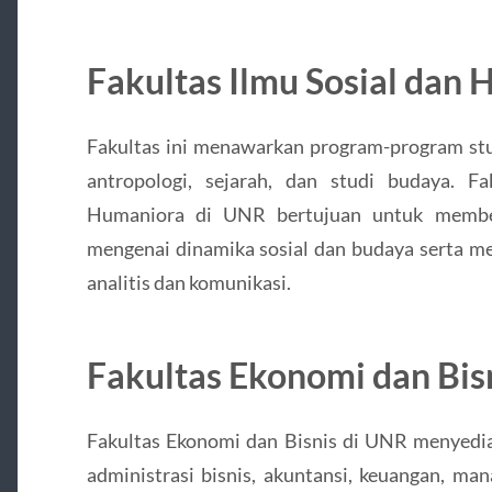
Fakultas Ilmu Sosial dan
Fakultas ini menawarkan program-program studi
antropologi, sejarah, dan studi budaya. F
Humaniora di UNR bertujuan untuk memb
mengenai dinamika sosial dan budaya serta m
analitis dan komunikasi.
Fakultas Ekonomi dan Bis
Fakultas Ekonomi dan Bisnis di UNR menyedi
administrasi bisnis, akuntansi, keuangan, ma