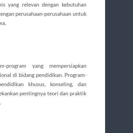
nis yang relevan dengan kebutuhan
si dengan perusahaan-perusahaan untuk
wa.
am-program yang mempersiapkan
onal di bidang pendidikan. Program-
endidikan khusus, konseling, dan
nekankan pentingnya teori dan praktik
.