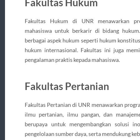
Fakultas Hukum
Fakultas Hukum di UNR menawarkan pro
mahasiswa untuk berkarir di bidang hukum
berbagai aspek hukum seperti hukum konstitus
hukum internasional. Fakultas ini juga mem
pengalaman praktis kepada mahasiswa.
Fakultas Pertanian
Fakultas Pertanian di UNR menawarkan progra
ilmu pertanian, ilmu pangan, dan manajem
berupaya untuk mengembangkan solusi ino
pengelolaan sumber daya, serta mendukung keb