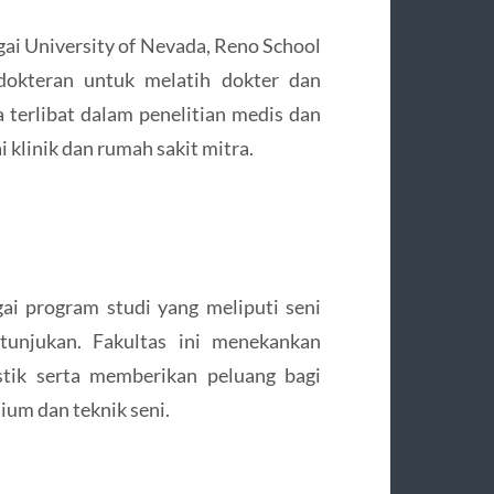
gai University of Nevada, Reno School
dokteran untuk melatih dokter dan
ga terlibat dalam penelitian medis dan
klinik dan rumah sakit mitra.
i program studi yang meliputi seni
ertunjukan. Fakultas ini menekankan
stik serta memberikan peluang bagi
um dan teknik seni.