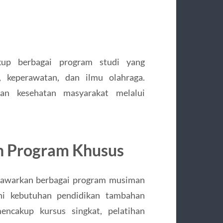
up berbagai program studi yang
 keperawatan, dan ilmu olahraga.
an kesehatan masyarakat melalui
n Program Khusus
enawarkan berbagai program musiman
i kebutuhan pendidikan tambahan
encakup kursus singkat, pelatihan