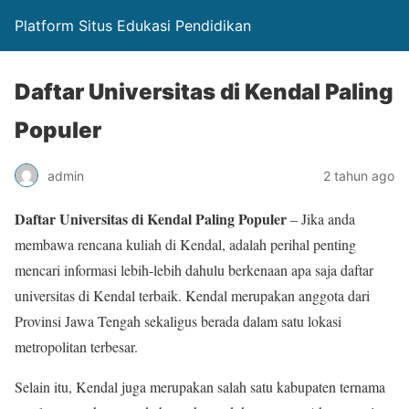
Platform Situs Edukasi Pendidikan
Daftar Universitas di Kendal Paling
Populer
admin
2 tahun ago
Daftar Universitas di Kendal Paling Populer
– Jika anda
membawa rencana kuliah di Kendal, adalah perihal penting
mencari informasi lebih-lebih dahulu berkenaan apa saja daftar
universitas di Kendal terbaik. Kendal merupakan anggota dari
Provinsi Jawa Tengah sekaligus berada dalam satu lokasi
metropolitan terbesar.
Selain itu, Kendal juga merupakan salah satu kabupaten ternama