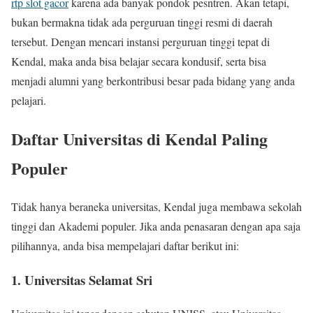
rtp slot gacor
karena ada banyak pondok pesntren. Akan tetapi,
bukan bermakna tidak ada perguruan tinggi resmi di daerah
tersebut. Dengan mencari instansi perguruan tinggi tepat di
Kendal, maka anda bisa belajar secara kondusif, serta bisa
menjadi alumni yang berkontribusi besar pada bidang yang anda
pelajari.
Daftar Universitas di Kendal Paling
Populer
Tidak hanya beraneka universitas, Kendal juga membawa sekolah
tinggi dan Akademi populer. Jika anda penasaran dengan apa saja
pilihannya, anda bisa mempelajari daftar berikut ini:
1. Universitas Selamat Sri