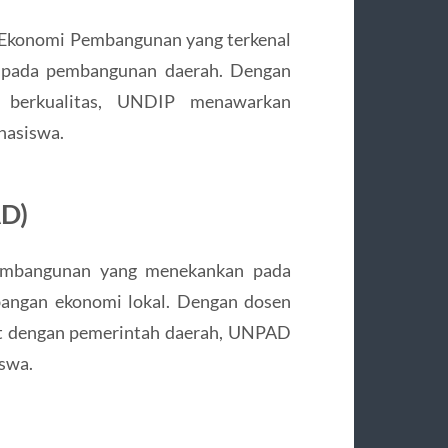
Ekonomi Pembangunan yang terkenal
us pada pembangunan daerah. Dengan
 berkualitas, UNDIP menawarkan
hasiswa.
AD)
embangunan yang menekankan pada
bangan ekonomi lokal. Dengan dosen
at dengan pemerintah daerah, UNPAD
iswa.