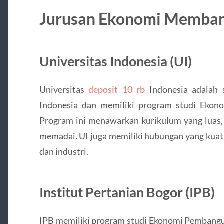
Jurusan Ekonomi Memba
Universitas Indonesia (UI)
Universitas
deposit 10 rb
Indonesia adalah 
Indonesia dan memiliki program studi Ekon
Program ini menawarkan kurikulum yang luas, d
memadai. UI juga memiliki hubungan yang kuat
dan industri.
Institut Pertanian Bogor (IPB)
IPB memiliki program studi Ekonomi Pembangu