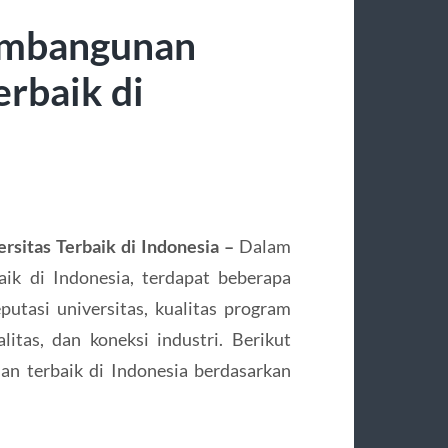
embangunan
erbaik di
itas Terbaik di Indonesia –
Dalam
ik di Indonesia, terdapat beberapa
putasi universitas, kualitas program
alitas, dan koneksi industri. Berikut
n terbaik di Indonesia berdasarkan