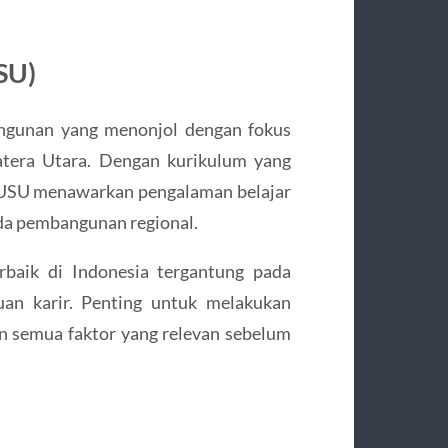
SU)
ngunan yang menonjol dengan fokus
tera Utara. Dengan kurikulum yang
, USU menawarkan pengalaman belajar
ada pembangunan regional.
baik di Indonesia tergantung pada
ujuan karir. Penting untuk melakukan
 semua faktor yang relevan sebelum