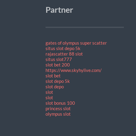
Partner
gates of olympus super scatter
situs slot depo 5k
rajascatter 88 slot
situs slot777
slot bet 200
https://www.skyhylive.com/
slot bet
slot depo 5k
slot depo
slot
slot
slot bonus 100
princess slot
olympus slot