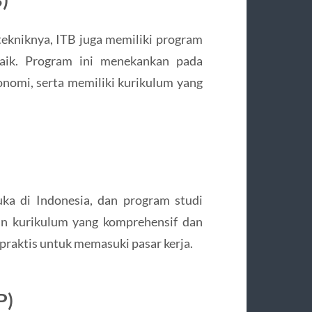
tekniknya, ITB juga memiliki program
aik. Program ini menekankan pada
omi, serta memiliki kurikulum yang
ka di Indonesia, dan program studi
 kurikulum yang komprehensif dan
raktis untuk memasuki pasar kerja.
P)