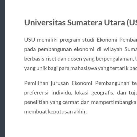
Universitas Sumatera Utara (U
USU memiliki program studi Ekonomi Pemba
pada pembangunan ekonomi di wilayah Suma
berbasis riset dan dosen yang berpengalaman
yang unik bagi para mahasiswa yang tertarik p
Pemilihan jurusan Ekonomi Pembangunan ter
preferensi individu, lokasi geografis, dan t
penelitian yang cermat dan mempertimbangkan
membuat keputusan akhir.