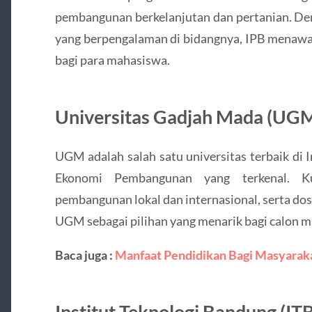
pembangunan berkelanjutan dan pertanian. Den
yang berpengalaman di bidangnya, IPB menawa
bagi para mahasiswa.
Universitas Gadjah Mada (UG
UGM adalah salah satu universitas terbaik di 
Ekonomi Pembangunan yang terkenal. Ku
pembangunan lokal dan internasional, serta dos
UGM sebagai pilihan yang menarik bagi calon 
Baca juga :
Manfaat Pendidikan Bagi Masyarakat
Institut Teknologi Bandung (ITB