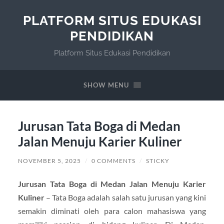
PLATFORM SITUS EDUKASI
PENDIDIKAN
Platform Situs Edukasi Pendidikan
SHOW MENU
Jurusan Tata Boga di Medan
Jalan Menuju Karier Kuliner
NOVEMBER 5, 2025
/
0 COMMENTS
/
STICKY
Jurusan Tata Boga di Medan Jalan Menuju Karier
Kuliner
– Tata Boga adalah salah satu jurusan yang kini
semakin diminati oleh para calon mahasiswa yang