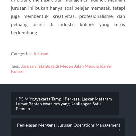
jurusan ini bukan hanya soal belajar memasak, tetapi
juga membentuk kreativitas, profesionalisme, dan
peluang bisnis di industri kuliner yang terus
berkembang.
Categories:
Jurusan
Tags:
Jurusan Tata Boga di Medan Jalan Menuju Karier
Kuliner
« PSIM Yogyakarta Tampil Perkasa: Laskar Mataram
Lumat Banten Warriors yang Kehilangan Satu
Pemain
Penjelasan Mengenai Jurusan Operations Management
»