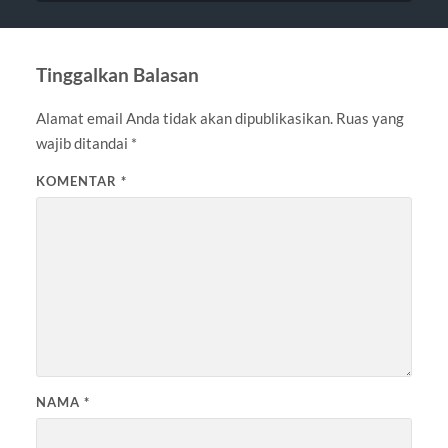
Tinggalkan Balasan
Alamat email Anda tidak akan dipublikasikan.
Ruas yang
wajib ditandai
*
KOMENTAR
*
NAMA
*