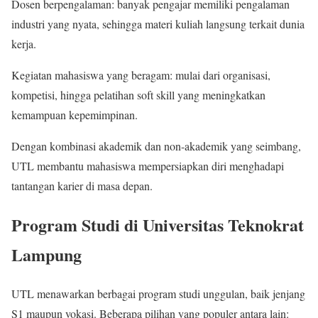
Dosen berpengalaman: banyak pengajar memiliki pengalaman
industri yang nyata, sehingga materi kuliah langsung terkait dunia
kerja.
Kegiatan mahasiswa yang beragam: mulai dari organisasi,
kompetisi, hingga pelatihan soft skill yang meningkatkan
kemampuan kepemimpinan.
Dengan kombinasi akademik dan non-akademik yang seimbang,
UTL membantu mahasiswa mempersiapkan diri menghadapi
tantangan karier di masa depan.
Program Studi di Universitas Teknokrat
Lampung
UTL menawarkan berbagai program studi unggulan, baik jenjang
S1 maupun vokasi. Beberapa pilihan yang populer antara lain: