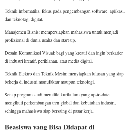
Teknik Informatika: fokus pada pengembangan software, aplikasi,
dan teknologi digital.
Manajemen Bisnis: mempersiapkan mahasiswa untuk menjadi
profesional di dunia usaha dan start-up.
Desain Komunikasi Visual: bagi yang kreatif dan ingin berkarier
di industri kreatif, periklanan, atau media digital.
Teknik Elektro dan Teknik Mesin: menyiapkan lulusan yang siap
bekerja di industri manufaktur maupun teknologi.
Setiap program studi memiliki kurikulum yang up-to-date,
mengikuti perkembangan tren global dan kebutuhan industri,
sehingga mahasiswa siap bersaing di pasar kerja.
Beasiswa yang Bisa Didapat di