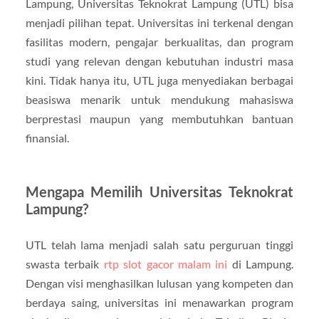
Lampung, Universitas Teknokrat Lampung (UTL) bisa
menjadi pilihan tepat. Universitas ini terkenal dengan
fasilitas modern, pengajar berkualitas, dan program
studi yang relevan dengan kebutuhan industri masa
kini. Tidak hanya itu, UTL juga menyediakan berbagai
beasiswa menarik untuk mendukung mahasiswa
berprestasi maupun yang membutuhkan bantuan
finansial.
Mengapa Memilih Universitas Teknokrat
Lampung?
UTL telah lama menjadi salah satu perguruan tinggi
swasta terbaik
rtp slot gacor malam ini
di Lampung.
Dengan visi menghasilkan lulusan yang kompeten dan
berdaya saing, universitas ini menawarkan program