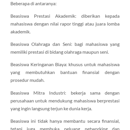
Beberapa di antaranya:
Beasiswa Prestasi Akademik: diberikan kepada
mahasiswa dengan nilai rapor tinggi atau juara lomba
akademik.
Beasiswa Olahraga dan Seni: bagi mahasiswa yang
memiliki prestasi di bidang olahraga maupun seni.
Beasiswa Keringanan Biaya: khusus untuk mahasiswa
yang membutuhkan bantuan finansial dengan
prosedur mudah.
Beasiswa Mitra Industri: bekerja sama dengan
perusahaan untuk mendukung mahasiswa berprestasi
yang ingin langsung terjun ke dunia kerja.
Beasiswa ini tidak hanya membantu secara finansial,
tetapi juga membuka peluang networking dan