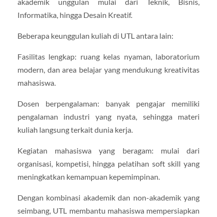
akademik unggulan mulai dari Teknik, Bisnis,
Informatika, hingga Desain Kreatif.
Beberapa keunggulan kuliah di UTL antara lain:
Fasilitas lengkap: ruang kelas nyaman, laboratorium
modern, dan area belajar yang mendukung kreativitas
mahasiswa.
Dosen berpengalaman: banyak pengajar memiliki
pengalaman industri yang nyata, sehingga materi
kuliah langsung terkait dunia kerja.
Kegiatan mahasiswa yang beragam: mulai dari
organisasi, kompetisi, hingga pelatihan soft skill yang
meningkatkan kemampuan kepemimpinan.
Dengan kombinasi akademik dan non-akademik yang
seimbang, UTL membantu mahasiswa mempersiapkan