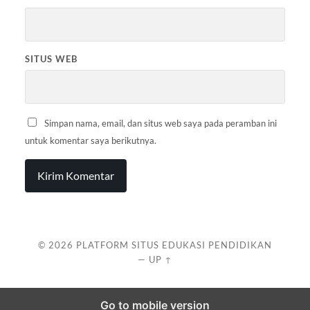
SITUS WEB
Simpan nama, email, dan situs web saya pada peramban ini
untuk komentar saya berikutnya.
© 2026
PLATFORM SITUS EDUKASI PENDIDIKAN
—
UP ↑
Go to mobile version