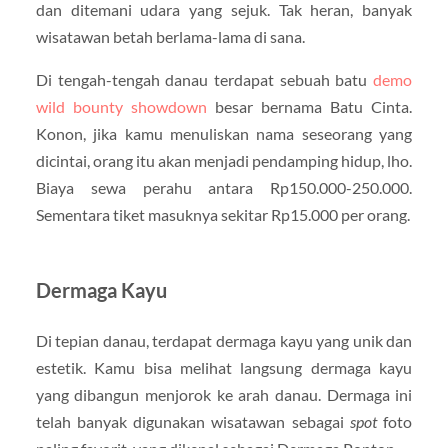
dan ditemani udara yang sejuk. Tak heran, banyak
wisatawan betah berlama-lama di sana.
Di tengah-tengah danau terdapat sebuah batu
demo
wild bounty showdown
besar bernama Batu Cinta.
Konon, jika kamu menuliskan nama seseorang yang
dicintai, orang itu akan menjadi pendamping hidup, lho.
Biaya sewa perahu antara Rp150.000-250.000.
Sementara tiket masuknya sekitar Rp15.000 per orang.
Dermaga Kayu
Di tepian danau, terdapat dermaga kayu yang unik dan
estetik. Kamu bisa melihat langsung dermaga kayu
yang dibangun menjorok ke arah danau. Dermaga ini
telah banyak digunakan wisatawan sebagai
spot
foto