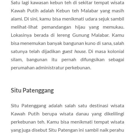
Satu lagi kawasan kebun teh di sekitar tempat wisata
Kawah Putih adalah Kebun teh Malabar yang masih
alami. Di sini, kamu bisa menikmati udara sejuk sambil
melihat-lihat pemandangan hijau yang memukau.
Lokasinya berada di lereng Gunung Malabar. Kamu
bisa menemukan banyak bangunan kuno di sana, salah
satunya telah dijadikan
guest house
. Di masa kolonial
silam, bangunan itu pernah difungsikan sebagai
perumahan administratur perkebunan.
Situ Patenggang
Situ Patenggang adalah salah satu destinasi wisata
Kawah Putih berupa wisata danau yang dikelilingi
perkebunan teh. Kamu bisa menikmati tempat wisata
yang juga disebut Situ Patengan ini sambil naik perahu