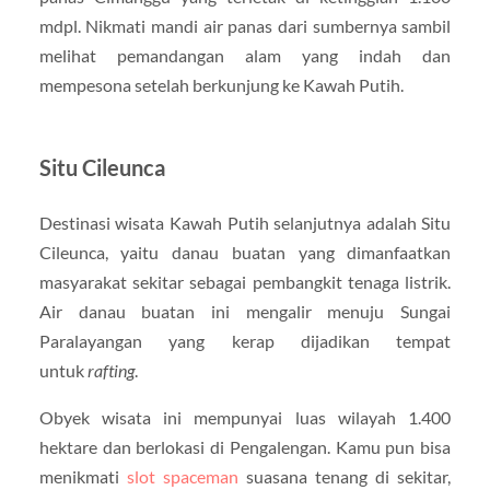
mdpl. Nikmati mandi air panas dari sumbernya sambil
melihat pemandangan alam yang indah dan
mempesona setelah berkunjung ke Kawah Putih.
Situ Cileunca
Destinasi wisata Kawah Putih selanjutnya adalah Situ
Cileunca, yaitu danau buatan yang dimanfaatkan
masyarakat sekitar sebagai pembangkit tenaga listrik.
Air danau buatan ini mengalir menuju Sungai
Paralayangan yang kerap dijadikan tempat
untuk
rafting
.
Obyek wisata ini mempunyai luas wilayah 1.400
hektare dan berlokasi di Pengalengan. Kamu pun bisa
menikmati
slot spaceman
suasana tenang di sekitar,