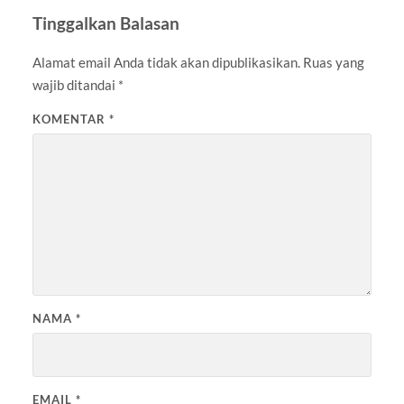
Tinggalkan Balasan
Alamat email Anda tidak akan dipublikasikan.
Ruas yang
wajib ditandai
*
KOMENTAR
*
NAMA
*
EMAIL
*